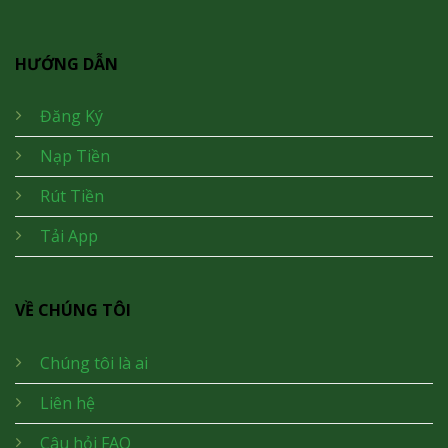
HƯỚNG DẪN
Đăng Ký
Nạp Tiền
Rút Tiền
Tải App
VỀ CHÚNG TÔI
Chúng tôi là ai
Liên hệ
Câu hỏi FAQ