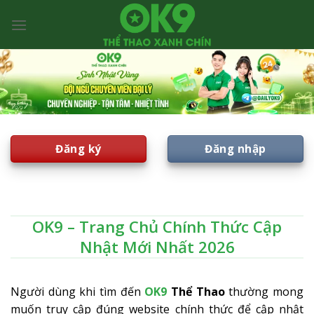
Bỏ
qua
nội
dung
Đăng ký
Đăng nhập
OK9 – Trang Chủ Chính Thức Cập
Nhật Mới Nhất 2026
Người dùng khi tìm đến
OK9
Thể Thao
thường mong
muốn truy cập đúng website chính thức để cập nhật